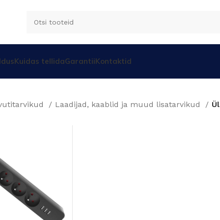
ldus
Kuidas tellida
Garantii
Kontaktid
vutitarvikud
Laadijad, kaablid ja muud lisatarvikud
Ü