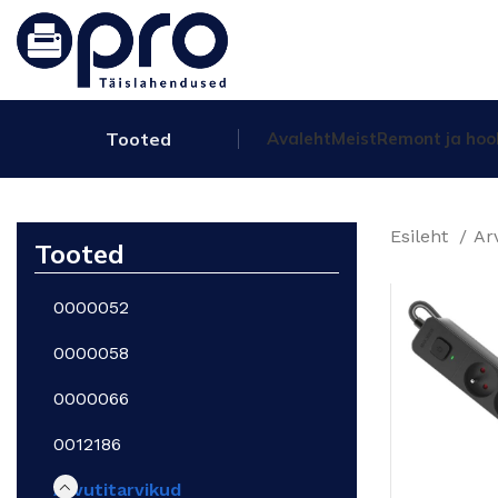
Tooted
Avaleht
Meist
Remont ja hoo
Esileht
Ar
Tooted
0000052
0000058
0000066
0012186
Arvutitarvikud