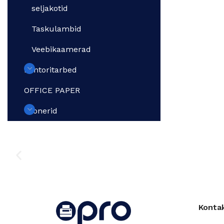
seljakotid
Taskulambid
Veebikaamerad
Kontoritarbed
OFFICE PAPER
Toonerid
Konta