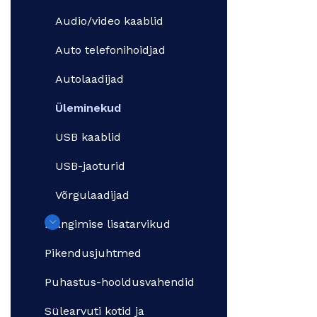
Audio/video kaablid
Auto telefonihoidjad
Autolaadijad
Üleminekud
USB kaablid
USB-jaoturid
Võrgulaadijad
Mängimise lisatarvikud
Pikendusjuhtmed
Puhastus-hooldusvahendid
Sülearvuti kotid ja