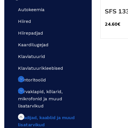
Autokeemia
SFS 13
Hiired
24.60
€
L
Hiirepadjad
Kaardilugejad
Klaviatuurid
Klaviatuurikleebised
Kontoritoolid
Kõrvaklapid, kõlarid,
mikrofonid ja muud
lisatarvikud
Laadijad, kaablid ja muud
lisatarvikud