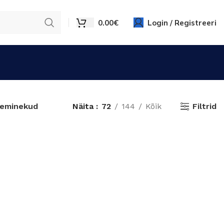
0.00
€
Login / Registreeri
Filtrid
leminekud
Näita
72
144
Kõik